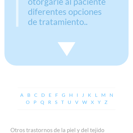
otorgarle al paciente
diferentes opciones
de tratamiento..
A
B
C
D
E
F
G
H
I
J
K
L
M
N
O
P
Q
R
S
T
U
V
W
X
Y
Z
Otros trastornos de la piel y del tejido