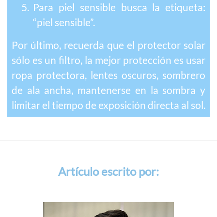
Para piel sensible busca la etiqueta:
“piel sensible”.
Por último, recuerda que el protector solar
sólo es un filtro, la mejor protección es usar
ropa protectora, lentes oscuros, sombrero
de ala ancha, mantenerse en la sombra y
limitar el tiempo de exposición directa al sol.
Artículo escrito por: