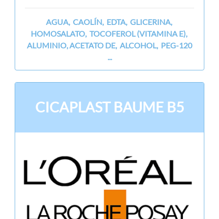
AGUA, CAOLÍN, EDTA, GLICERINA,
HOMOSALATO, TOCOFEROL (VITAMINA E),
ALUMINIO, ACETATO DE, ALCOHOL, PEG-120
...
CICAPLAST BAUME B5