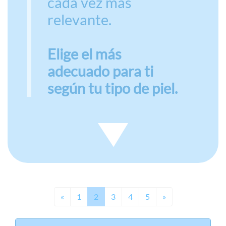
cada vez más
relevante.
Elige el más
adecuado para ti
según tu tipo de piel.
Previous
Next
«
1
2
3
4
5
»