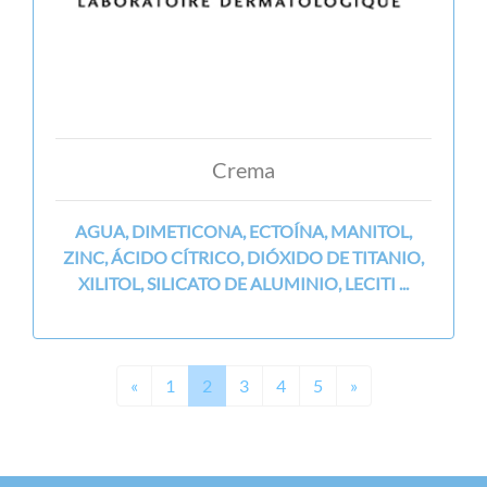
Crema
AGUA, DIMETICONA, ECTOÍNA, MANITOL,
ZINC, ÁCIDO CÍTRICO, DIÓXIDO DE TITANIO,
XILITOL, SILICATO DE ALUMINIO, LECITI ...
Previous
Next
«
1
2
3
4
5
»