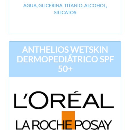
AGUA, GLICERINA, TITANIO, ALCOHOL,
SILICATOS
ANTHELIOS WETSKIN
DERMOPEDIÁTRICO SPF
50+