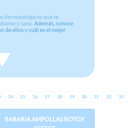
os dermatológicos que te
diante y sana.
Además, conoce
o de ellos y cuál es el mejor
3
24
25
26
27
28
29
30
31
32
33
BABARIA AMPOLLAS BOTOX