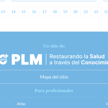
13
14
15
16
17
18
19
20
21
22
2
Un sitio de:
Mapa del sitio
Para profesionales
Atlas
I