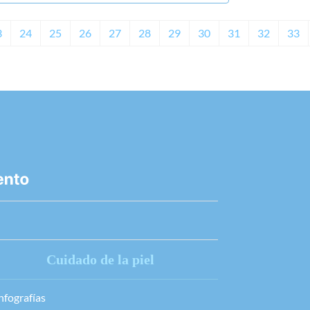
3
24
25
26
27
28
29
30
31
32
33
Cuidado de la piel
nfografías