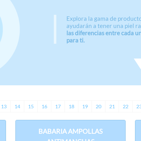
Explora la gama de product
ayudarán a tener una piel ra
las diferencias entre cada un
para ti.
13
14
15
16
17
18
19
20
21
22
2
BABARIA AMPOLLAS