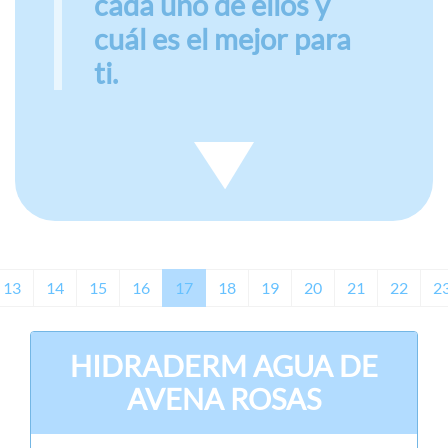
cada uno de ellos y
cuál es el mejor para
ti.
13
14
15
16
17
18
19
20
21
22
2
HIDRADERM AGUA DE
AVENA ROSAS